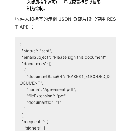
入或风格化选项），显式配置标签以仅限
制为绘制。
收件人和标签的示例 JSON 负载片段（使用 RES
T API）：
{

  "status": "sent",

  "emailSubject": "Please sign this document",

  "documents": [

    {

      "documentBase64": "BASE64_ENCODED_D
OCUMENT",

      "name": "Agreement.pdf",

      "fileExtension": "pdf",

      "documentId": "1"

    }

  ],

  "recipients": {

    "signers": [
