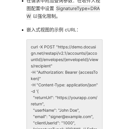
在请求中附加查询参数：在收件人视
图配置中设置
SignatureType=DRA
W
以强化限制。
嵌入式视图的示例 cURL：
curl -X POST "https://demo.docusi
gn.net/restapi/v2.1/accounts/{acco
untId}/envelopes/{envelopeId}/view
s/recipient"

-H "Authorization: Bearer {accessTo
ken}"

-H "Content-Type: application/json"

-d '{

  "returnUrl": "https://yourapp.com/
return",

  "userName": "John Doe",

  "email": "signer@example.com",

  "clientUserId": "1000",
