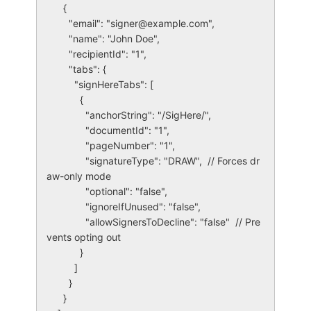
      {

        "email": "signer@example.com",

        "name": "John Doe",

        "recipientId": "1",

        "tabs": {

          "signHereTabs": [

            {

              "anchorString": "/SigHere/",

              "documentId": "1",

              "pageNumber": "1",

              "signatureType": "DRAW",  // Forces dr
aw-only mode

              "optional": "false",

              "ignoreIfUnused": "false",

              "allowSignersToDecline": "false"  // Pre
vents opting out

            }

          ]

        }

      }
