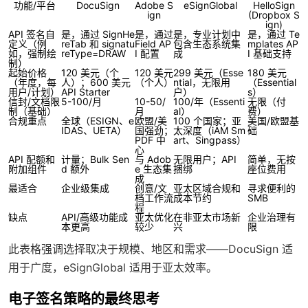
功能/平台
DocuSign
Adobe S
eSignGlobal
HelloSign
ign
(Dropbox S
ign)
API 签名自
是，通过 SignHe
是，通过
是，专业计划中
是，通过 Te
定义（例
reTab 和 signatu
Field AP
包含生态系统集
mplates AP
如，强制绘
reType=DRAW
I 配置
成
I 基础支持
制）
起始价格
120 美元（个
120 美元
299 美元（Esse
180 美元
（年度，每
人）；600 美元
（个人）
ntial，无限用
（Essential
用户/计划）
API Starter
户）
s）
信封/文档限
5-100/月
10-50/
100/年（Essenti
无限（付
制（基础）
月
al）
费）
合规重点
全球（ESIGN、e
欧盟/美
100 个国家；亚
美国/欧盟基
IDAS、UETA）
国强劲；
太深度（iAM Sm
础
PDF 中
art、Singpass）
心
API 配额和
计量；Bulk Sen
与 Adob
无限用户；API
简单，无按
附加组件
d 额外
e 生态集
捆绑
座位费用
成
最适合
企业级集成
创意/文
亚太区域合规和
寻求便利的
档工作流
成本节约
SMB
程
缺点
API/高级功能成
亚太优化
在非亚太市场新
企业治理有
本更高
较少
兴
限
此表格强调选择取决于规模、地区和需求——DocuSign 适
用于广度，eSignGlobal 适用于亚太效率。
电子签名策略的最终思考