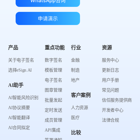
WhatsApp咨询
申请演示
产品
重点功能
行业
资源
关于电子签名
数字签名
金融
服务中心
选择eSign.AI
模板管理
制造
更新日志
电子签名
地产
用户手册
AI助手
图章管理
常见问题
客户案例
AI智能风险识别
批量发起
信任服务提供商
AI协议摘要
人力资源
定时发送
开发者中心
AI智能翻译
医疗
成员管理
法律合规
AI合同拟定
API集成
比较