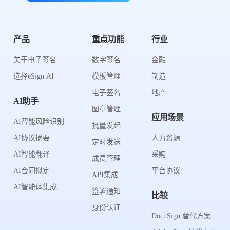
产品
重点功能
行业
关于电子签名
数字签名
金融
选择eSign.AI
模板管理
制造
电子签名
地产
AI助手
图章管理
应用场景
AI智能风险识别
批量发起
AI协议摘要
人力资源
定时发送
AI智能翻译
采购
成员管理
AI合同拟定
平台协议
API集成
AI智能体集成
签署通知
比较
身份认证
DocuSign 替代方案