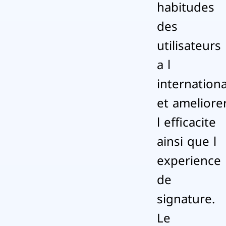
habitudes
des
utilisateurs
a l
internationa
et ameliore
l efficacite
ainsi que l
experience
de
signature.
Le