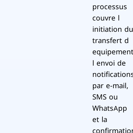
processus
couvre l
initiation d
transfert d
equipement
l envoi de
notification
par e-mail,
SMS ou
WhatsApp
et la
confirmatio