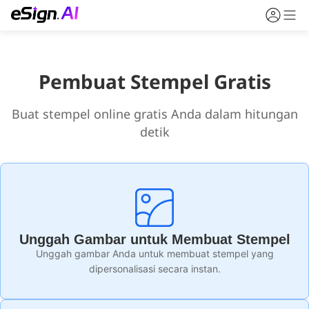
Pembuat Stempel Gratis
Buat stempel online gratis Anda dalam hitungan
detik
Unggah Gambar untuk Membuat Stempel
Unggah gambar Anda untuk membuat stempel yang
dipersonalisasi secara instan.