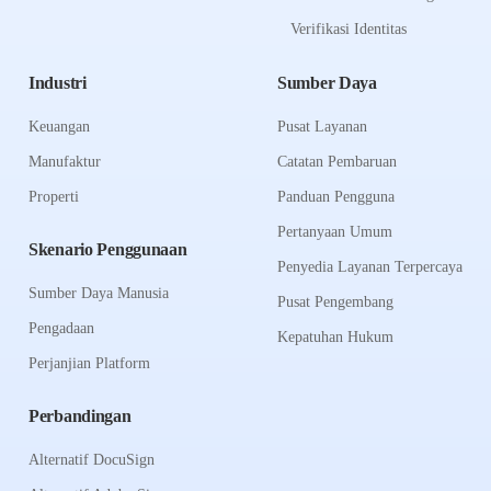
Verifikasi Identitas
Industri
Sumber Daya
Keuangan
Pusat Layanan
Manufaktur
Catatan Pembaruan
Properti
Panduan Pengguna
Pertanyaan Umum
Skenario Penggunaan
Penyedia Layanan Terpercaya
Sumber Daya Manusia
Pusat Pengembang
Pengadaan
Kepatuhan Hukum
Perjanjian Platform
Perbandingan
Alternatif DocuSign