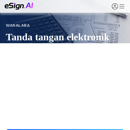
WARALABA
Tanda tangan elektronik
untuk perjanjian waralaba
dan otorisasi
Dari aplikasi waralaba dan otorisasi merek hingga
biaya, pelatihan, dan operasi toko, eSign.AI
membawa penandatanganan waralaba secara online
dan global — mengurangi risiko dan mempercepat
peluncuran.