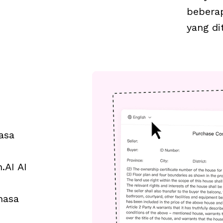
beberap
yang di
AI AI 
asa 