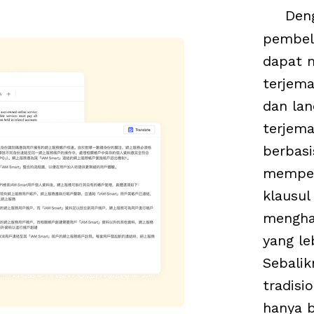
Deng
pembel
dapat m
terjema
dan lan
terjema
berbasi
memper
klausul
menghas
yang le
Sebalik
tradisio
hanya b