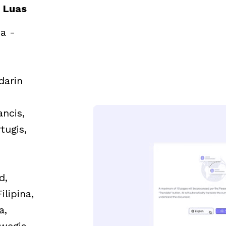
 Luas
a -
darin
ancis,
tugis,
d,
ilipina,
a,