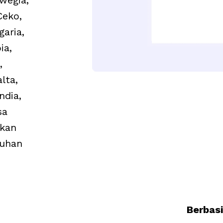
wegia,
Ceko,
garia,
ia,
,
lta,
ndia,
sa
hkan
uhan
Berbasi