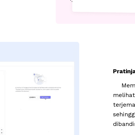
Pratin
    Memungkinkan pengguna 
melihat 
terjema
sehingg
dibandi