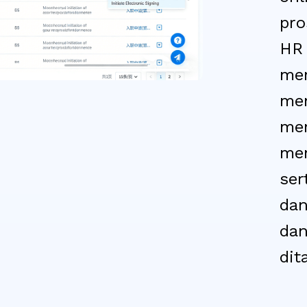
pro
HR 
mem
men
mem
mem
ser
dan
dan
dit