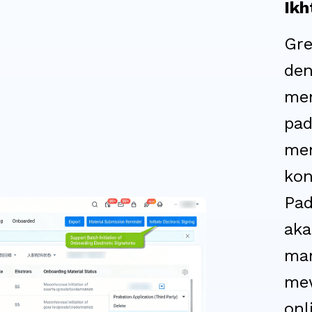
Ikh
Gre
den
mem
pad
men
kon
Pad
aka
ma
mew
onl