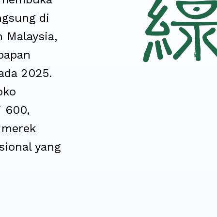
ngsung di
 Malaysia,
 papan
ada 2025.
oko
i 600,
 merek
sional yang