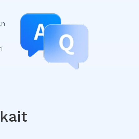
an
i
kait