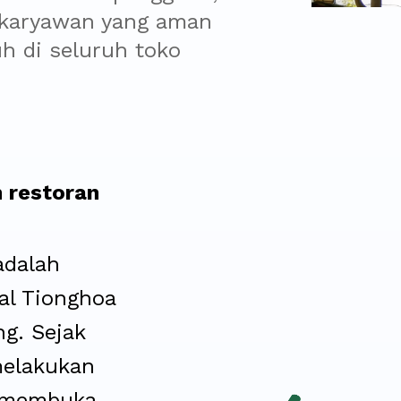
karyawan yang aman 
h di seluruh toko 
n restoran
adalah
al Tionghoa
ng. Sejak
melakukan
h membuka