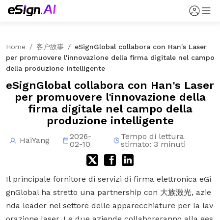
Home
/
客户故事
/
eSignGlobal collabora con Han's Laser
per promuovere l'innovazione della firma digitale nel campo
della produzione intelligente
eSignGlobal collabora con Han's Laser
per promuovere l'innovazione della
firma digitale nel campo della
produzione intelligente
2026-
Tempo di lettura
HaiYang
02-10
stimato: 3 minuti
Il principale fornitore di servizi di firma elettronica
eGi
gnGlobal
ha stretto una partnership con
大族激光
, azie
nda leader nel settore delle apparecchiature per la lav
orazione laser. Le due aziende collaboreranno alla ges