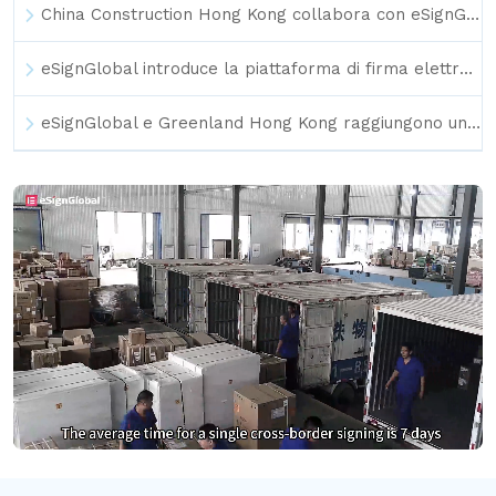
China Construction Hong Kong collabora con eSignGlobal per creare un nuovo punto di riferimento per i cantieri intelligenti e la gestione paperless con eSignarue
eSignGlobal introduce la piattaforma di firma elettronica per i telefoni OPPO, accelerando l'efficienza della firma globale e il layout di conformità
eSignGlobal e Greenland Hong Kong raggiungono una collaborazione per la firma elettronica, migliorando l'efficienza e la conformità della gestione dei contratti del gruppo