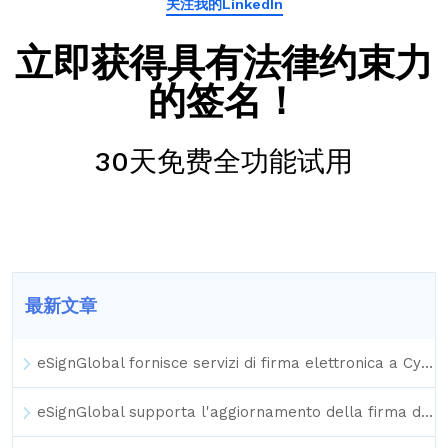
关注我的LinkedIn
立即获得具有法律约束力
的签名！
30天免费全功能试用
最新文章
eSignGlobal fornisce servizi di firma elettronica a Cyberport di Hong Kong, promuovendo la trasformazione digitale dei contratti all'interno del porto
eSignGlobal supporta l'aggiornamento della firma digitale del leasing finanziario del gruppo Hong Kong Far East Horizon