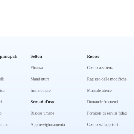
principali
Settori
Risorse
Finanza
Centro assistenza
lli
Manifattura
Registro delle modifiche
ica
Immobiliare
Manuale utente
ri
Scenari d'uso
Domande frequenti
o
Risorse umane
Fornitori di servizi fidati
mmato
Approvvigionamento
Centro sviluppatori