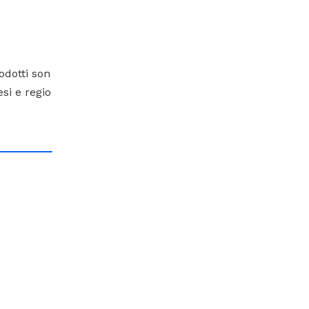
odotti son
esi e regio