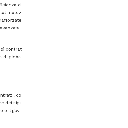
fficienza d
tati notev
 rafforzate
 avanzata
dei contrat
a di globa
tratti, co
e dei sigi
e e il gov