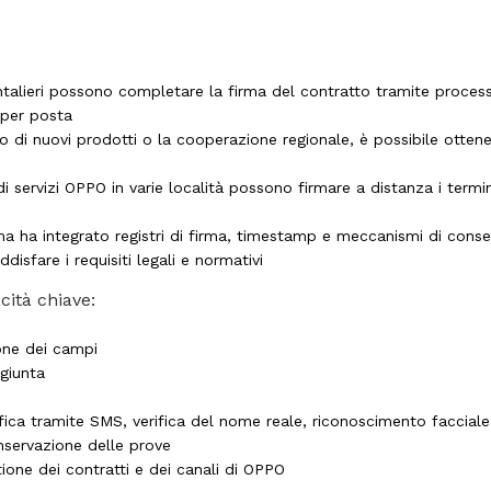
rontalieri possono completare la firma del contratto tramite process
 per posta
cio di nuovi prodotti o la cooperazione regionale, è possibile otten
i di servizi OPPO in varie località possono firmare a distanza i termi
rma ha integrato registri di firma, timestamp e meccanismi di conse
isfare i requisiti legali e normativi
cità chiave:
one dei campi
giunta
ifica tramite SMS, verifica del nome reale, riconoscimento facciale
nservazione delle prove
ione dei contratti e dei canali di OPPO