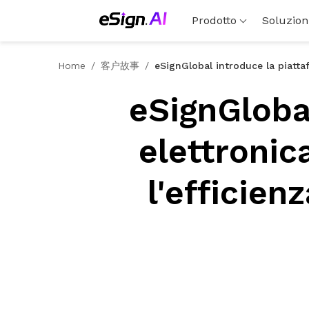
Prodotto
Soluzion
Home
/
客户故事
/
eSignGlobal introduce la piattaf
eSignGlobal
elettronic
l'efficien