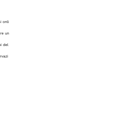
i onli
ere un
ni del
rvazi