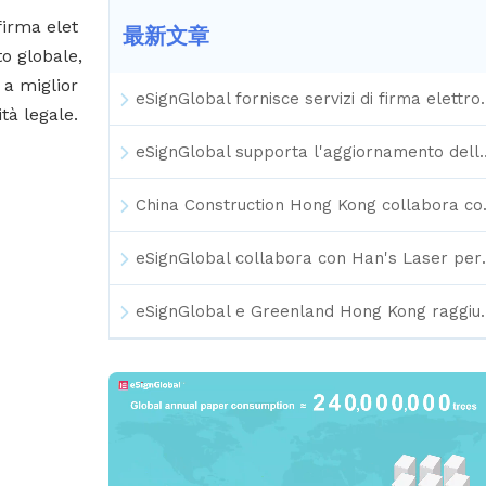
firma elet
最新文章
o globale,
 a miglior
eSignGlobal fornisce servizi di firma elettronica a Cyberport 
tà legale.
eSignGlobal supporta l'aggiornamento della firma digitale d
China Construction Hong Kong collabora c
eSignGlobal collabora con Han's Laser per 
eSignGlobal e Greenland Hong Kong raggiungono una collaborazione per la