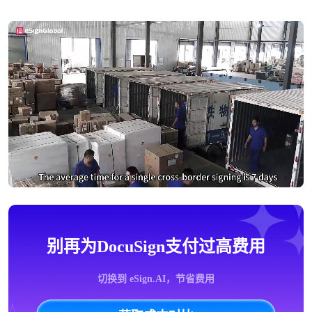
别再为DocuSign支付过高费用
切换到 eSign.AI，节省费用