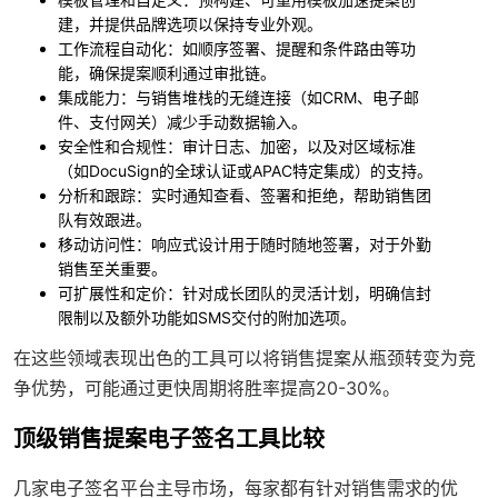
建，并提供品牌选项以保持专业外观。
工作流程自动化
：如顺序签署、提醒和条件路由等功
能，确保提案顺利通过审批链。
集成能力
：与销售堆栈的无缝连接（如CRM、电子邮
件、支付网关）减少手动数据输入。
安全性和合规性
：审计日志、加密，以及对区域标准
（如DocuSign的全球认证或APAC特定集成）的支持。
分析和跟踪
：实时通知查看、签署和拒绝，帮助销售团
队有效跟进。
移动访问性
：响应式设计用于随时随地签署，对于外勤
销售至关重要。
可扩展性和定价
：针对成长团队的灵活计划，明确信封
限制以及额外功能如SMS交付的附加选项。
在这些领域表现出色的工具可以将销售提案从瓶颈转变为竞
争优势，可能通过更快周期将胜率提高20-30%。
顶级销售提案电子签名工具比较
几家电子签名平台主导市场，每家都有针对销售需求的优