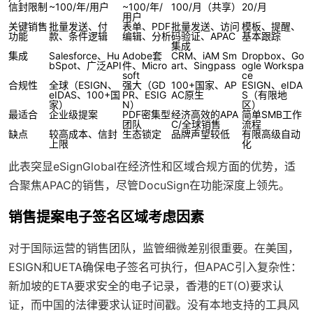
信封限制
~100/年/用户
~100/年/
100/月（共享）
20/月
用户
关键销售
批量发送、付
表单、PDF
批量发送、访问
模板、提醒、
功能
款、条件逻辑
编辑、分析
码验证、APAC
基本跟踪
集成
集成
Salesforce、Hu
Adobe套
CRM、iAM Sm
Dropbox、Go
bSpot、广泛API
件、Micro
art、Singpass
ogle Workspa
soft
ce
合规性
全球（ESIGN、
强大（GD
100+国家、AP
ESIGN、eIDA
eIDAS、100+国
PR、ESIG
AC原生
S（有限地
家）
N）
区）
最适合
企业级提案
PDF密集型
经济高效的APA
简单SMB工作
团队
C/全球销售
流程
缺点
较高成本、信封
生态锁定
品牌声望较低
有限高级自动
上限
化
此表突显eSignGlobal在经济性和区域合规方面的优势，适
合聚焦APAC的销售，尽管DocuSign在功能深度上领先。
销售提案电子签名区域考虑因素
对于国际运营的销售团队，监管细微差别很重要。在美国，
ESIGN和UETA确保电子签名可执行，但APAC引入复杂性：
新加坡的ETA要求安全的电子记录，香港的ET(O)要求认
证，而中国的法律要求认证时间戳。没有本地支持的工具风