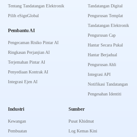
Tentang Tandatangan Elektronik
Tandatangan Digital
Pilih eSignGlobal
Pengurusan Templat
Tandatangan Elektronik
Pembantu AI
Pengurusan Cap
Pengecaman Risiko Pintar AI
Hantar Secara Pukal
Ringkasan Perjanjian AI
Hantar Berjadual
Terjemahan Pintar AI
Pengurusan Ahli
Penyediaan Kontrak AI
Integrasi API
Integrasi Ejen AI
Notifikasi Tandatangan
Pengesahan Identiti
Industri
Sumber
Kewangan
Pusat Khidmat
Pembuatan
Log Kemas Kini