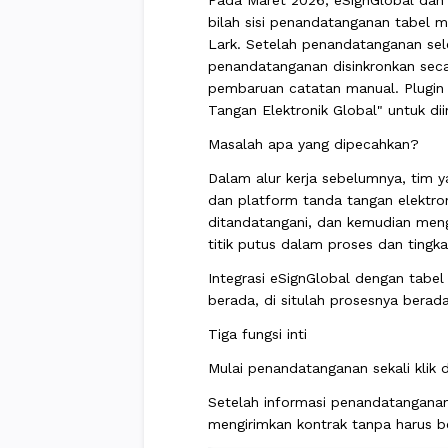
Pada Maret 2026, eSignGlobal dan L
bilah sisi penandatanganan tabel 
Lark. Setelah penandatanganan sel
penandatanganan disinkronkan seca
pembaruan catatan manual. Plugin 
Tangan Elektronik Global" untuk dii
Masalah apa yang dipecahkan?
Dalam alur kerja sebelumnya, tim y
dan platform tanda tangan elektro
ditandatangani, dan kemudian meng
titik putus dalam proses dan tingka
Integrasi eSignGlobal dengan tabe
berada, di situlah prosesnya berada
Tiga fungsi inti
Mulai penandatanganan sekali klik 
Setelah informasi penandatanganan 
mengirimkan kontrak tanpa harus be