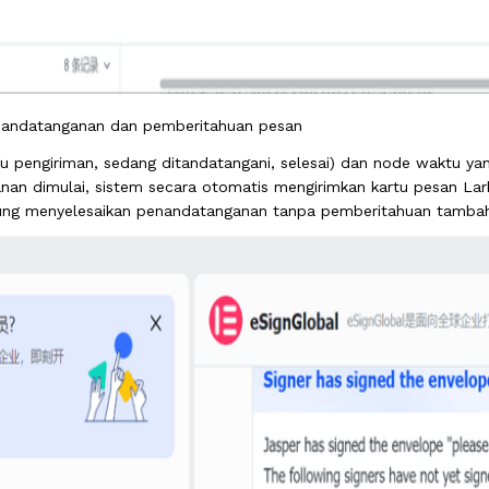
penandatanganan dan pemberitahuan pesan
pengiriman, sedang ditandatangani, selesai) dan node waktu yan
anan dimulai, sistem secara otomatis mengirimkan kartu pesan La
sung menyelesaikan penandatanganan tanpa pemberitahuan tamba