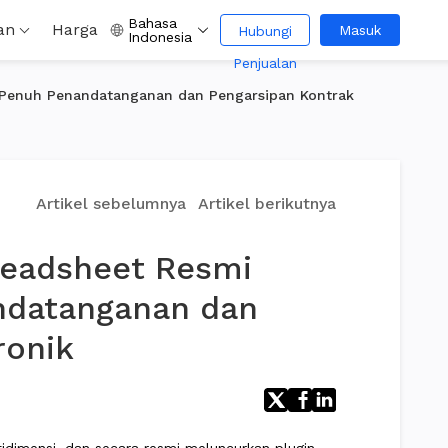
Bahasa
an
Harga
Masuk
Hubungi
Indonesia
Penjualan
i Penuh Penandatanganan dan Pengarsipan Kontrak
Artikel sebelumnya
Artikel berikutnya
preadsheet Resmi
ndatanganan dan
ronik