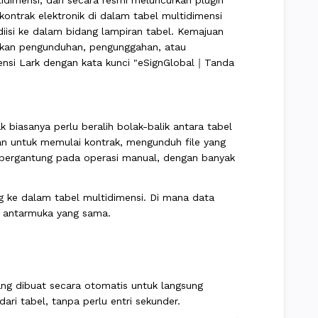
tidimensi, dan secara resmi meluncurkan plugin
ontrak elektronik di dalam tabel multidimensi
iisi ke dalam bidang lampiran tabel. Kemajuan
lukan pengunduhan, pengunggahan, atau
mensi Lark dengan kata kunci "eSignGlobal｜Tanda
biasanya perlu beralih bolak-balik antara tabel
an untuk memulai kontrak, mengunduh file yang
 bergantung pada operasi manual, dengan banyak
 ke dalam tabel multidimensi. Di mana data
am antarmuka yang sama.
ang dibuat secara otomatis untuk langsung
ri tabel, tanpa perlu entri sekunder.