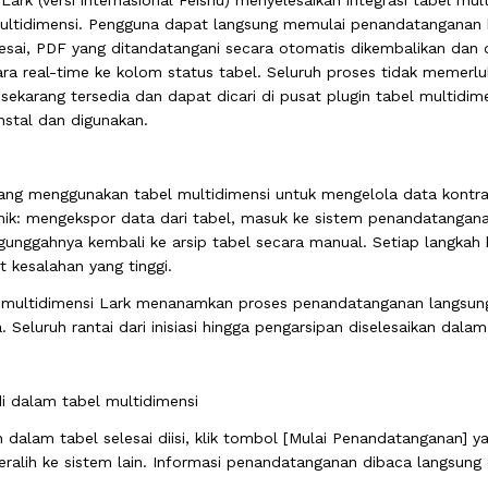
ark (versi internasional Feishu) menyelesaikan integrasi tabel mul
multidimensi. Pengguna dapat langsung memulai penandatanganan k
esai, PDF yang ditandatangani secara otomatis dikembalikan dan d
ra real-time ke kolom status tabel. Seluruh proses tidak memer
sekarang tersedia dan dapat dicari di pusat plugin tabel multidi
nstal dan digunakan.
ang menggunakan tabel multidimensi untuk mengelola data kontrak 
nik: mengekspor data dari tabel, masuk ke sistem penandatangan
unggahnya kembali ke arsip tabel secara manual. Setiap langkah
t kesalahan yang tinggi.
l multidimensi Lark menanamkan proses penandatanganan langsung
. Seluruh rantai dari inisiasi hingga pengarsipan diselesaikan dal
di dalam tabel multidimensi
dalam tabel selesai diisi, klik tombol [Mulai Penandatanganan] y
ralih ke sistem lain. Informasi penandatanganan dibaca langsung da