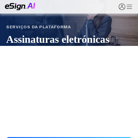
SERVIÇOS DA PLATAFORMA
Assinaturas eletrónicas
para acordos de
plataformas online
Para plataformas de e-commerce, mobilidade, saúde
e finanças, o eSign.AI permite que os utilizadores
assinem acordos de serviço e termos no momento,
preservando evidências completas para ambas as
partes.