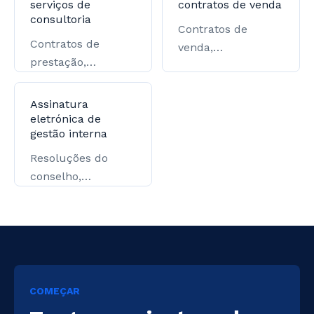
serviços de
contratos de venda
consultoria
Contratos de
Contratos de
venda,
prestação,
distribuidores e
procurações e
grandes contas.
confirmações de
Assinatura
entrega.
eletrónica de
gestão interna
Resoluções do
conselho,
autorizações de
acionistas e
aprovações.
COMEÇAR