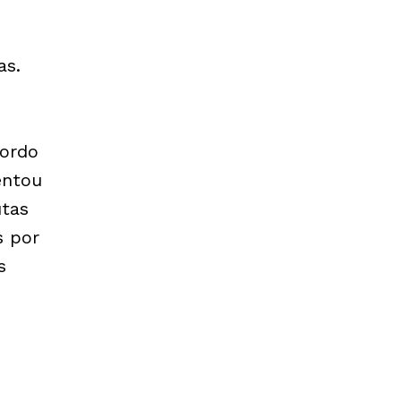
as.
ordo
entou
utas
s por
s