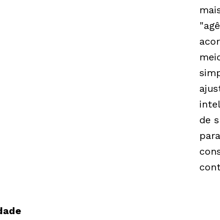
mais
"agê
acor
mei
simp
ajus
inte
de s
par
cons
cont
dade