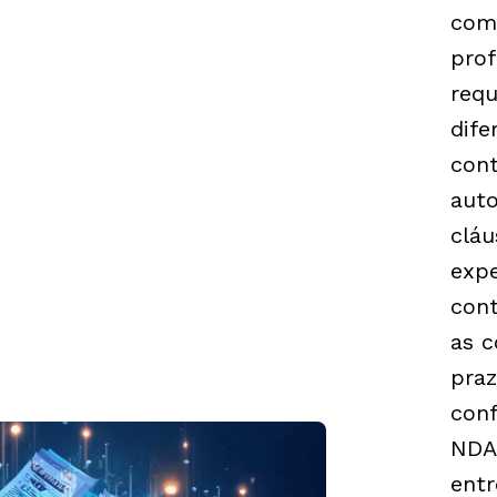
com
pro
requ
dife
cont
aut
cláu
exp
cont
as c
pra
conf
NDA
entr