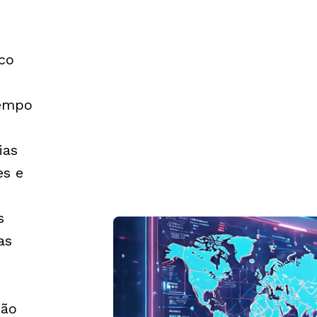
co
tempo
ias
es e
s
as
ção