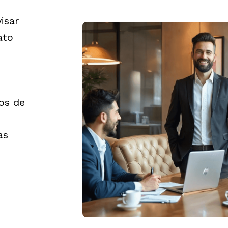
isar
ato
os de
as
o
o