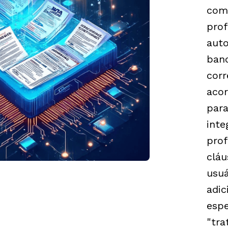
comp
prof
aut
banc
cor
aco
para
inte
prof
cláu
usu
adic
espe
"tr