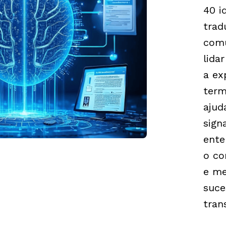
40 i
trad
comu
lida
a ex
term
ajud
sign
ente
o co
e me
suce
tran