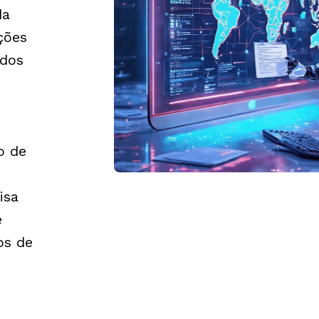
da
ções
 dos
o de
isa
e
os de