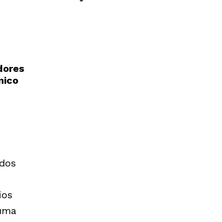
dores
nico
rdos
ios
 uma