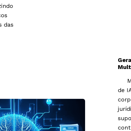
zindo
cos
s das
Gera
Mult
M
de I
corp
juríd
supo
cont