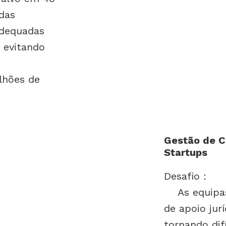
das
adequadas
 evitando
lhões de
Gestão de C
Startups
Desafio
：
As equipas
de apoio jurí
tornando di