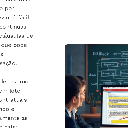
o por
so, é fácil
 contínuas
cláusulas de
 que pode
os
sação.
 de resumo
em lote
ntratuais
ndo e
camente as
cipais: