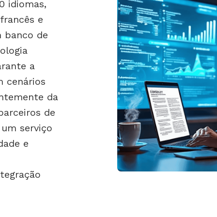
0 idiomas,
 francês e
m banco de
ologia
arante a
m cenários
entemente da
parceiros de
 um serviço
dade e
tegração