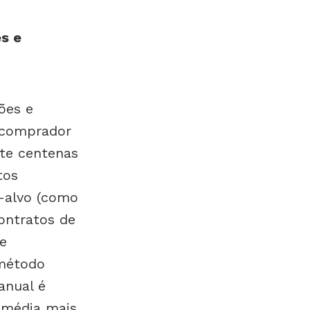
s e
ões e
o comprador
nte centenas
tos
-alvo (como
ontratos de
e
 método
anual é
m média mais