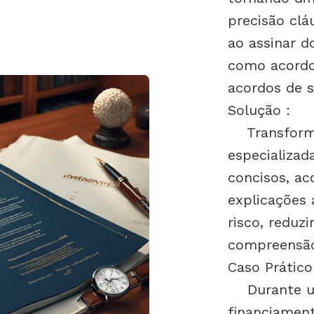
precisão clá
ao assinar 
como acordo
acordos de s
Solução
：
Transforma 
especializa
concisos, a
explicações 
risco, reduzi
compreensão
Caso Prático
Durante um
financiament