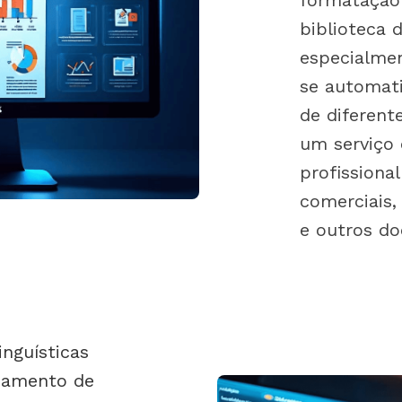
formatação 
biblioteca 
especialme
se automat
de diferent
um serviço 
profissiona
comerciais,
e outros d
inguísticas
samento de