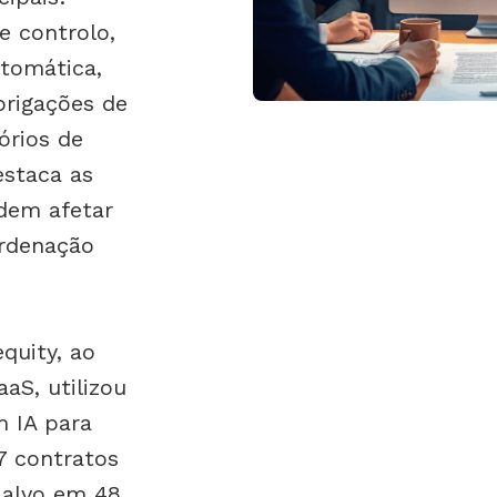
e controlo,
utomática,
brigações de
órios de
estaca as
dem afetar
ordenação
quity, ao
aS, utilizou
 IA para
7 contratos
-alvo em 48