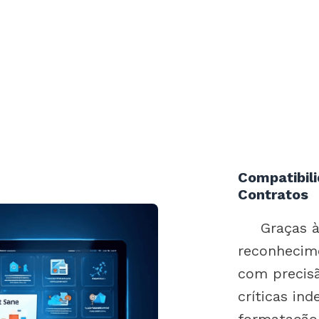
Compatibil
Contratos
Graças à
reconhecim
com precis
críticas in