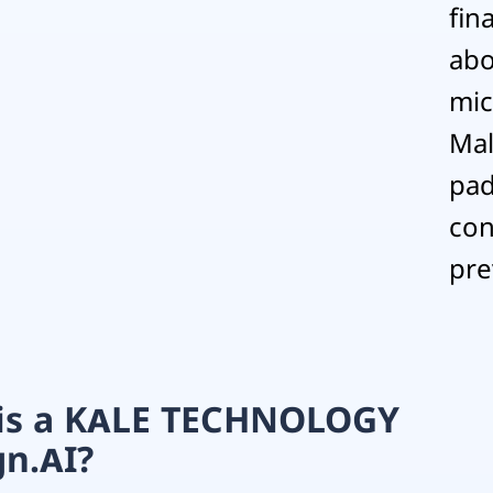
fin
abo
mic
Mal
pad
con
pre
uis a KALE TECHNOLOGY
gn.AI?