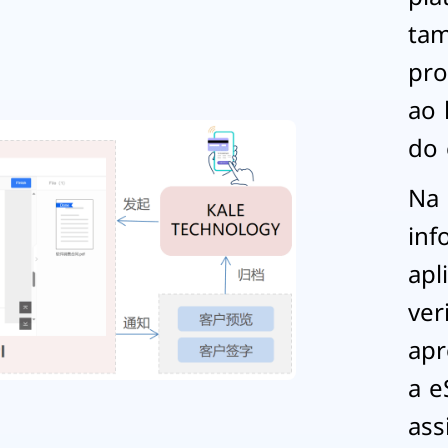
tam
pro
ao 
do 
Na 
inf
apl
ver
apr
a e
ass