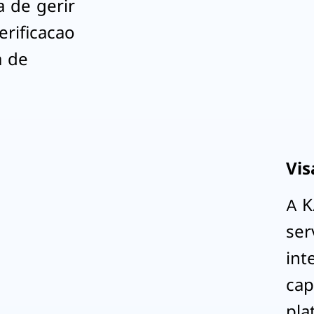
 de gerir
rificacao
a de
Vis
A 
ser
int
cap
pla