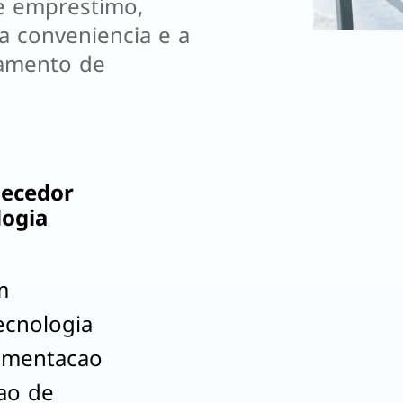
e emprestimo, 
 conveniencia e a 
amento de 
ecedor
logia
m
ecnologia
lementacao
ao de