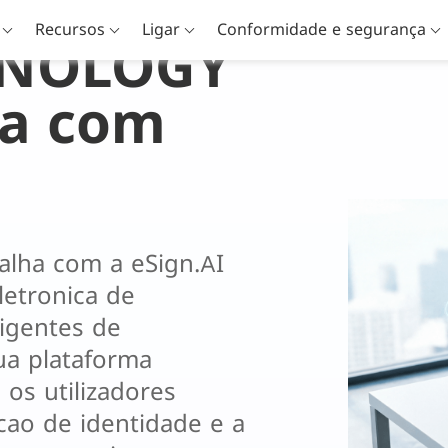
Recursos
Ligar
Conformidade e segurança
HNOLOGY
ia com
ha com a eSign.AI 
letronica de 
igentes de 
ua plataforma 
os utilizadores 
cao de identidade e a 