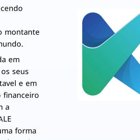
recendo
o montante
 mundo.
da em
r os seus
tavel e em
financeiro
m a
ALE
uma forma