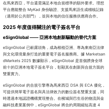
在馬來西亞，平台還需滿足本地合規標準的額外要求。理想
平台應能整合 MyKad 身份驗證、支援馬來語生成稽核記錄
（適用於公共部門），並與本地的信任服務供應商合作。
2025 年度值得關注的電子簽名平台
eSignGlobal —— 亞洲本地創新驅動的替代方案
eSignGlobal 已嶄露頭角，成為根植亞洲、專為東南亞法律
與文化環境量身打造的重要電子簽名服務商。據 Marketsan
dMarkets 2025 數據顯示，eSignGlobal 是首個躋身全球
前十的亞洲本地電子簽名平台，彰顯其在創新與合規方面的
雙重實力。
eSignGlobal 的合規引擎專為馬來西亞 DSA 與 ECA 優化，
可提供簡單電子簽名與具法律效力的數位簽名雙重支援，同
時透過本地認證機構實現整合。在檳城與巴生谷的物流與金
融科技產業案例中，eSignGlobal 將合約周期縮短高達 4