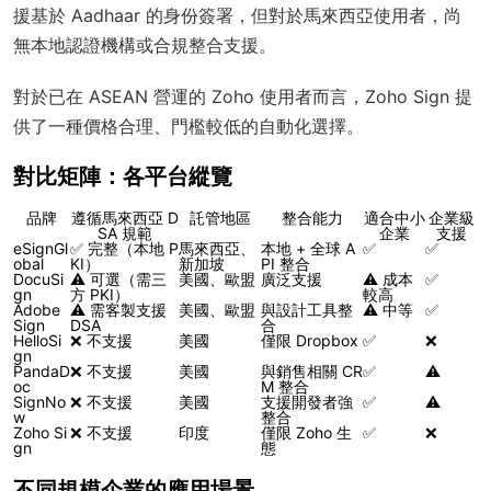
援基於 Aadhaar 的身份簽署，但對於馬來西亞使用者，尚
無本地認證機構或合規整合支援。
對於已在 ASEAN 營運的 Zoho 使用者而言，Zoho Sign 提
供了一種價格合理、門檻較低的自動化選擇。
對比矩陣：各平台縱覽
品牌
遵循馬來西亞 D
託管地區
整合能力
適合中小
企業級
SA 規範
企業
支援
eSignGl
✅ 完整（本地 P
馬來西亞、
本地 + 全球 A
✅
✅
obal
KI）
新加坡
PI 整合
DocuSi
⚠ 可選（需三
美國、歐盟
廣泛支援
⚠ 成本
✅
gn
方 PKI）
較高
Adobe
⚠ 需客製支援
美國、歐盟
與設計工具整
⚠ 中等
✅
Sign
DSA
合
HelloSi
❌ 不支援
美國
僅限 Dropbox
✅
❌
gn
PandaD
❌ 不支援
美國
與銷售相關 CR
✅
⚠
oc
M 整合
SignNo
❌ 不支援
美國
支援開發者強
✅
⚠
w
整合
Zoho Si
❌ 不支援
印度
僅限 Zoho 生
✅
❌
gn
態
不同規模企業的應用場景