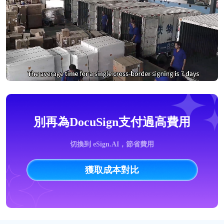
別再為DocuSign支付過高費用
切換到 eSign.AI，節省費用
獲取成本對比