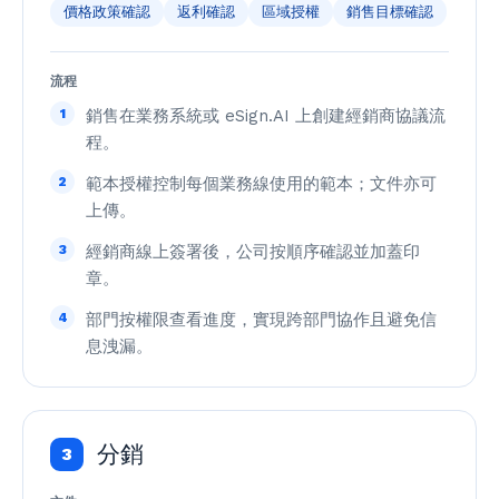
價格政策確認
返利確認
區域授權
銷售目標確認
流程
1
銷售在業務系統或 eSign.AI 上創建經銷商協議流
程。
2
範本授權控制每個業務線使用的範本；文件亦可
上傳。
3
經銷商線上簽署後，公司按順序確認並加蓋印
章。
4
部門按權限查看進度，實現跨部門協作且避免信
息洩漏。
分銷
3