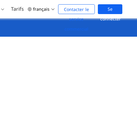
Tarifs
français
Se
Contacter le
connecter
service
commercial