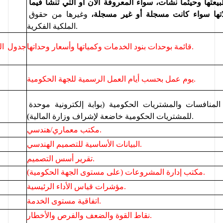
فكرية (أيًا كانت طبيعتها وحيثما نشأت، سواء المعروفة الآن أو التي تنشأ فيما 
تها سواء كانت مسجلة أو غير مسجلة، 
وغيرها من حقوق 
الملكية الفكرية.
قائمة بوحدات بنود الخدمات وكمياتها وأسعار وحداتها.
جدول ال
يوم عمل بحسب أيام العمل الرسمية للجهة الحكومية.
تعني وفقًا لنظام المنافسات والمشتريات الحكومية (بوابة إلكترونية موحدة 
للمشتريات الحكومية خاضعة لإشراف وزارة المالية).
مكتب معماري/هندسي.
البيانات الأساسية للتصميم الهندسي.
تقرير أسس التصميم.
مكتب إدارة المشروعات (على مستوى الجهة الحكومية).
مؤشرات قياس الأداء الرئيسية.
اتفاقية مستوى الخدمة.
نقاط القوة والضعف والفرص والأخطار.