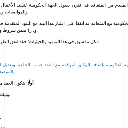
والمواصفات وسائر وثائق العقد.
حكومية مع المتعاقد قد اتفقا على 
اعتبار 
هذا البند مع 
البنود المتقدمة 
في
و، ز] ضمن شروط وأحكام هذا العقد.
:
لكل 
ما سب
ق
 في هذا التمهيد والحيثيات؛ فقد اتفق الط
الموضحة باللون الأحمر]
: يتكون العقد من الوثائق التالية: 
أولًا
وثيقة العقد الأساسية.
الشروط المالية.