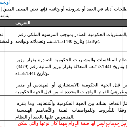
]
وبحس
: 
يقتضي
التعريف
نظام المنافسات والمشتريات الحكومية الصادر بموجب المرسوم الملكي رقم 
.
(م/128) وتاريخ 13/11/1440هـ، وتعديلاته ولوائحه
والمشتر
 لنظام المنافسات والمشتريات الحكومية
الصادرة بقرار وزير 
المعدّلة بقرار وزير المالية رقم (3479) 
.
وتاريخ 11/8/1441ه
الشخص المعين من قِبَل الجهة الحكومية (الاستشاري أو المهندس أو مدير 
َ التعاقد بشأنه بين الجهة
 الحكومية
 والْمُتعاقِد، وما يلتزم 
بتنفيذه الْمُتعاقِد وفقًا للشُّروط وللمواصفات الفنية والتَّصاميم الهندسية 
المنصوص عليها بالعقد أو النظام.
ما يقدمه المتعاقد من خدمات ليس لها صفة الدوام مهما كان نوعها والتي يمكن 