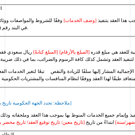
ا
ب هذا العقد بتنفيذ 
[وصف الخدمات] 
. 
في البند 
رقم (2)
لية للعقد هي مبلغ قدره 
[المبلغ بالأرقام] [المبلغ 
كتابةً
] 
ريال سعودي
 فق
لإجمالية المشار إليها سلفًا للزيادة والنقص 
]
[ملاحظة: تحدد الج
هة الحكومية تاريخ ب
نفيذ وإتمام جميع الخدمات المنوط بها بموجب هذا العقد وملحقاته 
و
ذلك 
شهر
/
سنة] 
ابتداءً من تاريخ 
[تاريخ معين/ تاريخ توقيع العقد
/ تاريخ محضر 
النظام ا