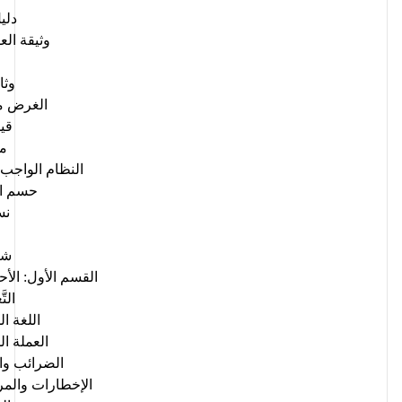
دلي
وثيقة الع
وثا
الغرض م
قيم
مد
النظام الواجب 
حسم ال
نس
شر
القسم الأول: الأح
الت
اللغة ا
العملة ال
الضرائب وا
الإخطارات والم