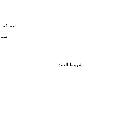
المملكة ا
اسم ا
شروط العقد