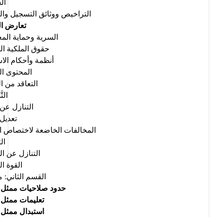
ال
التراخيص ووثائق التسجيل وال
تعارض ال
السرية وحماية الم
حقوق الملكية ال
أنظمة وأحكام الاس
المحتوى ا
التعاقد من ا
الت
التنازل عن 
تعديل 
المخالفات الخاضعة لاختصاص ا
ال
التنازل عن ا
القوة ال
القسم الثاني: 
حدود صلاحيات ممثل 
تعليمات ممثل 
استبدال ممثل 