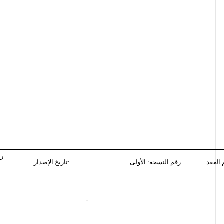
رق
رقم النسخة: الأولى
تاريخ الإصدار:___________
DRAFT
DRAFT