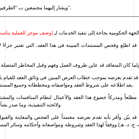
ويشار إليهما مجتمعين ب "الطرفين" أو " الطرفان".
لجهة الحكومية بحاجة إلى تنفيذ 
ال
خدمات
 لـِ
[وصف موجز للعملية يناسب 
د قد اطلع وفحص المستندات المبين
ة في هذا العقد، التي تعتبر جزءًا
بعد اطلاعه على شروط العقد ومواصفاته ومخططاته وجميع المستندات المرفقة به.
ولائحته التنفيذية، وما صدر بشأنهما من قرارات.
قد بي