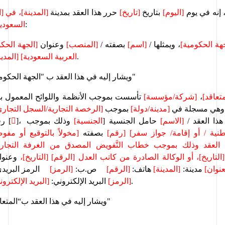
 إنه في يوم 
[اليوم] 
بتاريخ 
[تاريخ]
 حرر هذا العقد بمدينة 
وبين كل من:
السعودية
جهة الحكومية]
، ويمثلها / 
[اسم] 
بصفته / 
[المنصب] 
وعنوان 
[الجهة الحكو
.
العربية السعودية]
[المدين
ب "الجهة الحكومية"  
ويشار إليه في هذا العقد
متعاقد]
، 
[شركة/مؤسسة] 
تأسست بموجب الأنظمة 
واللوائح 
المعمول به
وهي مسجلة في 
[مدينة/دولة]
 بموجب 
[الرخصة التجارية/السجل التجاري]
 هذا العقد / 
[الاسم] 
حامل الجنسية [
الجنسية] 
وذلك بموجب 

رقم [
طنية / أو إقامة/ جواز سفر]
[رقم]
 بصفته 
التاريخ]، أو الوكالة الصادرة من كاتب العدل [الرقم] [التاريخ]،
عنوان] 
مدينة: 
[المدينة] 
هاتف: 
[الرقم]
ص.ب: 
[الرمز] 
الرمز البريدي
.
[الرمز] 
البريد الإلكتروني: 
[البريد الإلكترون
ب“المتعاقد"   
ويشار إليه في هذا العقد