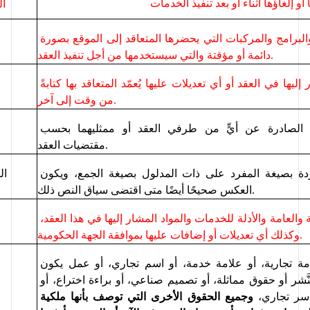
ال
البرامج والمركبات 
التي
 يحضرها 
المتعاقد 
إلى الموقع بصورة 
دائمة أو مؤقتة والتي سيستخدمها من أجل تنفيذ العقد.
 إليها في العقد أو أي
 تعديلات عليها يُعمّد المتعاقد بها كتابةً 
.
من وقت إلى آخر
الموافقة المكتوبة الصادرة عن أيٍّ من طرفي العقد أو ممثليهما بحسب 
مقتضيات العقد.
تدل الكلمات الواردة بصيغة المفرد على ذات المدلول بصيغة الجمع، ويكون 
ال
العكس صحيحًا أيضًا متى اقتضى سياق النص ذلك.
المواصفات الخاصة والعامة والأدلة للخدمات والمواد المشار إليها في هذا العقد، 
.
وكذلك أي تعديلات أو إضافات عليها بموافقة الجهة الحكومية
أي اختراع، أو علامة تجارية، أو علامة خدمة، أو اسم تجاري، أو عمل يكون 
موضوعًا لحقوق النَّشر أو حقوق مماثلة، أو تصميم صناعي، أو براءة اختراع، أو 
سر تجاري، 
وجميع الحقوق الأخرى التي توصف بأنها ملكية 