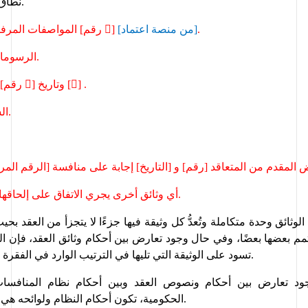
نطاق العمل المفصل.
.
[من منصة اعتماد]
]

المواصفات المرفقة مع المنافسة [رقم 
الرسومات والمخططات.
] .

] وتاريخ [

خطاب الترسية [رقم 
الشروط المفصلة.
 المقدم من المتعاقد [رقم] و [التاريخ] إجابة على منافسة [الرقم الم
أي وثائق أخرى يجري الاتفاق على إلحاقها بهذا العقد كتابة.
تسود على الوثيقة التي تليها في الترتيب الوارد في الفقرة أولاً من هذا البند. 
ود تعارض بين أحكام ونصوص العقد 
تكون أحكام النظام ولوائحه هي الواجب تطبيقها. 
الحكومية، 