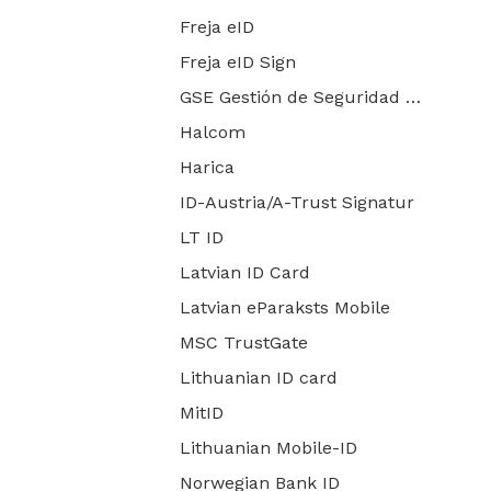
Freja eID
Freja eID Sign
GSE Gestión de Seguridad Electrónica
Halcom
Harica
ID-Austria/A-Trust Signatur
LT ID
Latvian ID Card
Latvian eParaksts Mobile
MSC TrustGate
Lithuanian ID card
MitID
Lithuanian Mobile-ID
Norwegian Bank ID