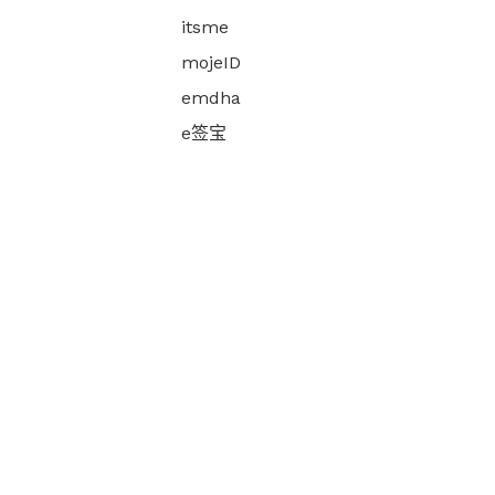
itsme
mojeID
emdha
e签宝