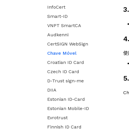
InfoCert
3
Smart-ID
VNPT SmartCA
Audkenni
4
CertSIGN WebSign
Chave Móvel
使
Croatian ID Card
Czech ID Card
5
D-Trust sign-me
DIIA
C
Estonian ID-Card
Estonian Mobile-ID
Evrotrust
Finnish ID Card