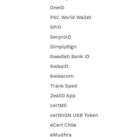
OneID
PSC World Wallet
SPID
SerproID
SimplySign
Swedish Bank ID
SwissID
Swisscom
Trans Sped
ZealiD App
certME
certSIGN USB Token
eCert Chile
eMudhra