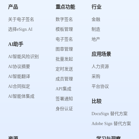
产品
重点功能
行业
关于电子签名
数字签名
金融
选择eSign.AI
模板管理
制造
电子签名
地产
AI助手
图章管理
应用场景
AI智能风险识别
批量发起
AI协议摘要
人力资源
定时发送
AI智能翻译
采购
成员管理
AI合同拟定
平台协议
API集成
AI智能体集成
签署通知
比较
身份认证
DocuSign 替代方案
Adobe Sign 替代方案
资源
学习与洞察