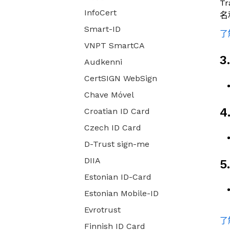
T
InfoCert
名
Smart-ID
了
VNPT SmartCA
3
Audkenni
CertSIGN WebSign
Chave Móvel
4
Croatian ID Card
Czech ID Card
D-Trust sign-me
DIIA
5
Estonian ID-Card
Estonian Mobile-ID
Evrotrust
了
Finnish ID Card