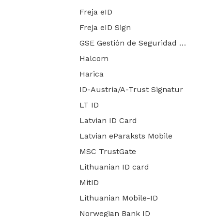
Freja eID
Freja eID Sign
GSE Gestión de Seguridad Electrónica
Halcom
Harica
ID-Austria/A-Trust Signatur
LT ID
Latvian ID Card
Latvian eParaksts Mobile
MSC TrustGate
Lithuanian ID card
MitID
Lithuanian Mobile-ID
Norwegian Bank ID