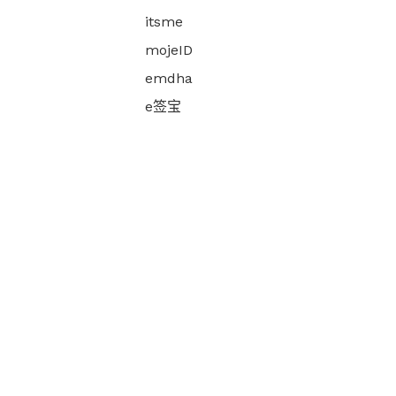
itsme
mojeID
emdha
e签宝