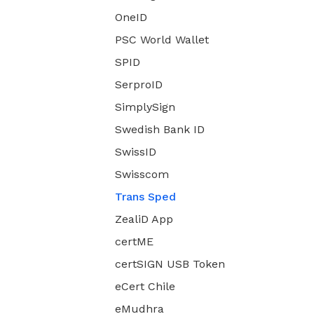
OneID
PSC World Wallet
SPID
SerproID
SimplySign
Swedish Bank ID
SwissID
Swisscom
Trans Sped
ZealiD App
certME
certSIGN USB Token
eCert Chile
eMudhra