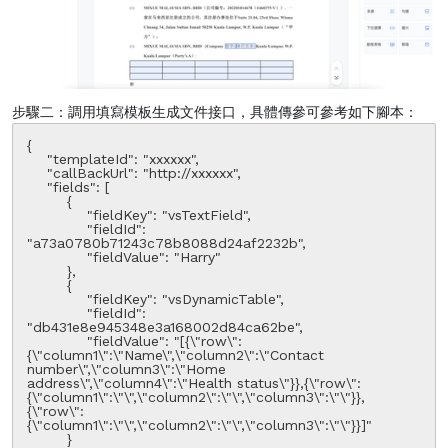
步驟二：調用填寫模板生成文件接口，具體傳參可參考如下腳本：
{

    "templateId": "xxxxxx",

    "callBackUrl": "http://xxxxxx",

    "fields": [

        {

            "fieldKey": "vsTextField",

            "fieldId": 
"a73a0780b71243c78b8088d24af2232b",

            "fieldValue": "Harry"

        },

        {

            "fieldKey": "vsDynamicTable",

            "fieldId": 
"db431e8e945348e3a168002d84ca62be",

            "fieldValue": "[{\"row\":
{\"column1\":\"Name\",\"column2\":\"Contact 
number\",\"column3\":\"Home 
address\",\"column4\":\"Health status\"}},{\"row\":
{\"column1\":\"\",\"column2\":\"\",\"column3\":\"\"}},
{\"row\":
{\"column1\":\"\",\"column2\":\"\",\"column3\":\"\"}}]"

        }
