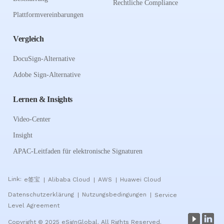
Rechtliche Compliance
Plattformvereinbarungen
Vergleich
DocuSign-Alternative
Adobe Sign-Alternative
Lernen & Insights
Video-Center
Insight
APAC-Leitfaden für elektronische Signaturen
Link:
e签宝
Alibaba Cloud
AWS
Huawei Cloud
|
|
|
Datenschutzerklärung
Nutzungsbedingungen
Service
|
|
Level Agreement
Copyright © 2025 eSignGlobal. All Rights Reserved.