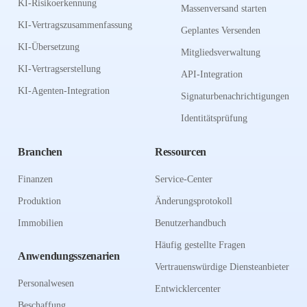
KI-Risikoerkennung
Massenversand starten
KI-Vertragszusammenfassung
Geplantes Versenden
KI-Übersetzung
Mitgliedsverwaltung
KI-Vertragserstellung
API-Integration
KI-Agenten-Integration
Signaturbenachrichtigungen
Identitätsprüfung
Branchen
Ressourcen
Finanzen
Service-Center
Produktion
Änderungsprotokoll
Immobilien
Benutzerhandbuch
Häufig gestellte Fragen
Anwendungsszenarien
Vertrauenswürdige Diensteanbieter
Personalwesen
Entwicklercenter
Beschaffung