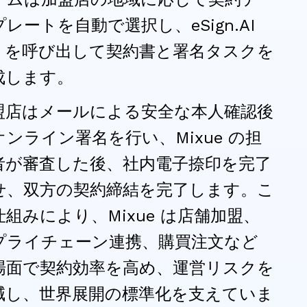
レートを自動で選択し、eSign.AI
PI を呼び出して契約書と署名タスクを
成します。
盟店はメールによる安全な本人確認後
オンライン署名を行い、Mixue の担
者が審査した後、社内電子捺印を完了
せ、双方の契約締結を完了します。こ
仕組みにより、Mixue は店舗加盟、
プライチェーン連携、購買注文など
場面で契約効率を高め、運営リスクを
減し、世界展開の標準化を支えていま