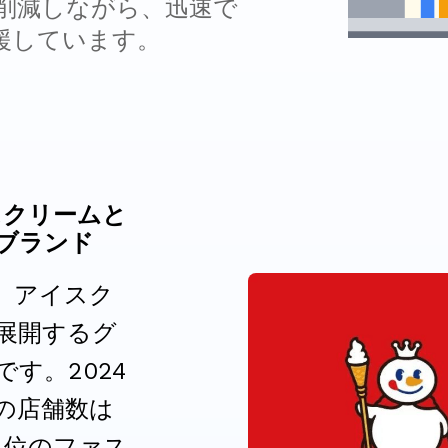
削減しながら、迅速で
援しています。
イスクリームと
ブランド
a は、アイスク
展開するグ
す。2024
界の店舗数は
5 位のファス