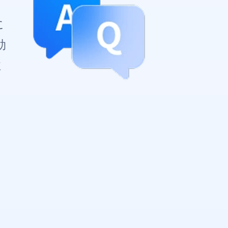
に
効
性