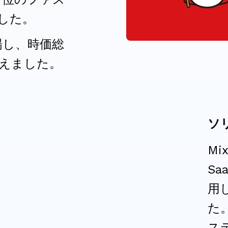
した。
場し、時価総
超えました。
ソ
Mi
Sa
用
た
ス