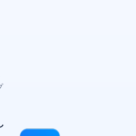
。
し
プ
し