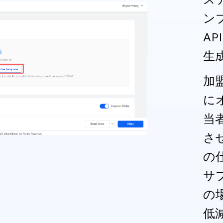
ンプ
A
生
加
に
当
さ
の
サ
の
低