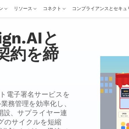
ン
リソース
コネクト
コンプライアンスとセキュ
ign.AIと
契約を締
ェント電子署名サービスを
バル業務管理を効率化し、
開設、サプライヤー連
グのサイクルを短縮