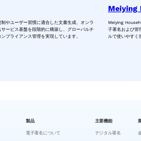
Meiying
連携し、国際規制やユーザー習慣に適合した文書生成、オンラ
Meiying Ho
名サービス基盤を段階的に構築し、グローバルチ
子署名および管
コンプライアンス管理を実現しています。
ルで使いやすく
製品
主要機能
電子署名について
デジタル署名