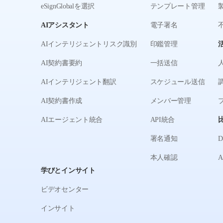
eSignGlobalを選択
テンプレート管理
AIアシスタント
電子署名
AIインテリジェントリスク識別
印鑑管理
AI契約書要約
一括送信
AIインテリジェント翻訳
スケジュール送信
AI契約書作成
メンバー管理
AIエージェント統合
API統合
署名通知
本人確認
学びとインサイト
ビデオセンター
インサイト