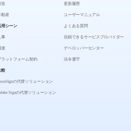
製造
更新履歴
不動産
ユーザーマニュアル
活用シーン
よくある質問
人事
信頼できるサービスプロバイダー
調達
デベロッパーセンター
プラットフォーム契約
法令遵守
比較
DocuSignの代替ソリューション
Adobe Signの代替ソリューション