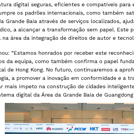
tura digital seguras, eficientes e compatíveis para
cumpre os padrões internacionais, como também sat
 Grande Baía através de serviços localizados, ajud
médico, a alcançar a transformação sem papel. Este 
 na área da integração de direitos de autor e tecn
mou: “Estamos honrados por receber este reconhec
os da equipa, como também confirma o papel funda
tal de Hong Kong. No futuro, continuaremos a aprof
gia, a promover a inovação em conformidade e a tr
tar mais ímpeto na construção de cidades inteligen
stema digital da Área da Grande Baía de Guangdon