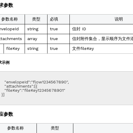
求参数
参数名称
类型
必填
说明
nvelopeId
string
true
信封 ID
ttachments
array
true
信封附件集合，显示顺序为文件
fileKey
string
true
文件fileKey
求示例
elopeId":"flow1234567890",

attachments":[{

eKey":"fileKey12345678901"

}]

应参数
参数名称
类型