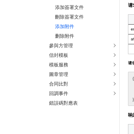
请
添加簽署文件
刪除簽署文件
添加附件
e
删除附件
a
參與方管理
信封模板
请
模板服務
圖章管理
{

    "env
合同比對
    "
    "fil
回調事件
  
}
錯誤碼對應表
响