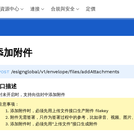
資源中心
連接
合規與安全
定價
添加附件
/esignglobal/v1/envelope/files/addAttachments
POST
口描述
封未开启时，支持向信封中添加附件
注意事项：
添加附件时，必须先用上传文件接口生产附件 filekey
附件无需签署，只作为签署过程中的参考，比如录音、视频、图片
添加附件时，必须先用“上传文件”接口生成附件