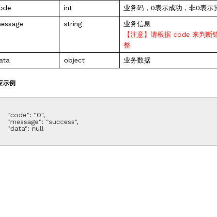
ode
int
业务码，0表示成功，非0表示
essage
string
业务信息
【注意】请根据 code 来判断错
整
ata
object
业务数据
应示例
"code": "0",

essage": "success",

"data": null
