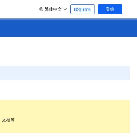
繁体中文
登錄
聯係銷售
、文档等