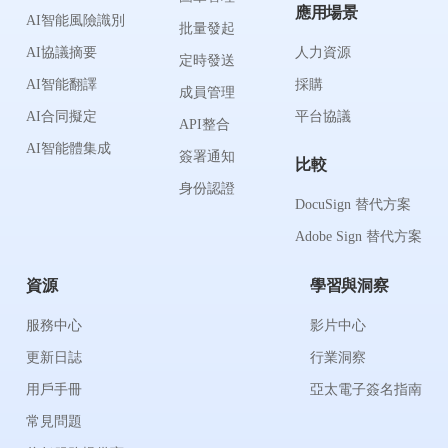
應用場景
AI智能風險識別
批量發起
AI協議摘要
人力資源
定時發送
AI智能翻譯
採購
成員管理
AI合同擬定
平台協議
API整合
AI智能體集成
簽署通知
比較
身份認證
DocuSign 替代方案
Adobe Sign 替代方案
資源
學習與洞察
服務中心
影片中心
更新日誌
行業洞察
用戶手冊
亞太電子簽名指南
常見問題