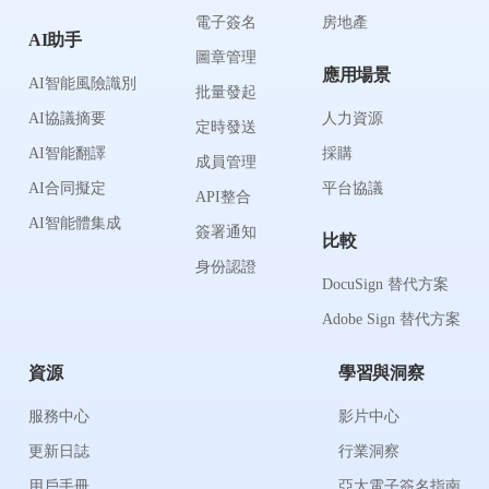
電子簽名
房地產
AI助手
圖章管理
應用場景
AI智能風險識別
批量發起
AI協議摘要
人力資源
定時發送
AI智能翻譯
採購
成員管理
AI合同擬定
平台協議
API整合
AI智能體集成
簽署通知
比較
身份認證
DocuSign 替代方案
Adobe Sign 替代方案
資源
學習與洞察
服務中心
影片中心
更新日誌
行業洞察
用戶手冊
亞太電子簽名指南