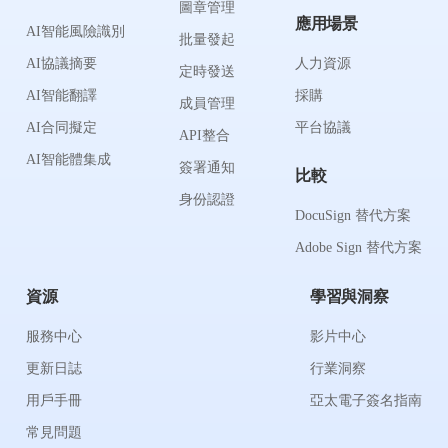
圖章管理
應用場景
AI智能風險識別
批量發起
AI協議摘要
人力資源
定時發送
AI智能翻譯
採購
成員管理
AI合同擬定
平台協議
API整合
AI智能體集成
簽署通知
比較
身份認證
DocuSign 替代方案
Adobe Sign 替代方案
資源
學習與洞察
服務中心
影片中心
更新日誌
行業洞察
用戶手冊
亞太電子簽名指南
常見問題