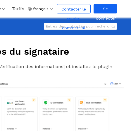
é
Tarifs
français
Se
Contacter le
connecter
service
commercial
ès du signataire
Vérification des informations] et installez le plugin