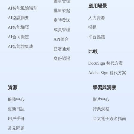
圖章管理
應用場景
AI智能風險識別
批量發起
AI協議摘要
人力資源
定時發送
AI智能翻譯
採購
成員管理
AI合同擬定
平台協議
API整合
AI智能體集成
簽署通知
比較
身份認證
DocuSign 替代方案
Adobe Sign 替代方案
資源
學習與洞察
服務中心
影片中心
更新日誌
行業洞察
用戶手冊
亞太電子簽名指南
常見問題