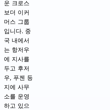
운 크로스
보더 이커
머스 그룹
입니다. 중
국 내에서
는 항저우
에 지사를
두고 후저
우, 푸젠 등
지에 사무
소를 운영
하고 있으