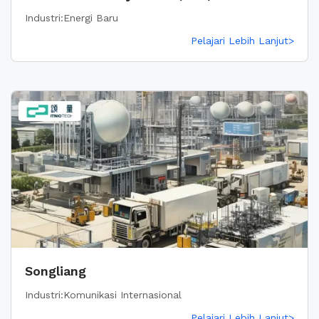
Energi Baru
Industri:Energi Baru
Pelajari Lebih Lanjut>
Songliang
Industri:Komunikasi Internasional
Pelajari Lebih Lanjut>