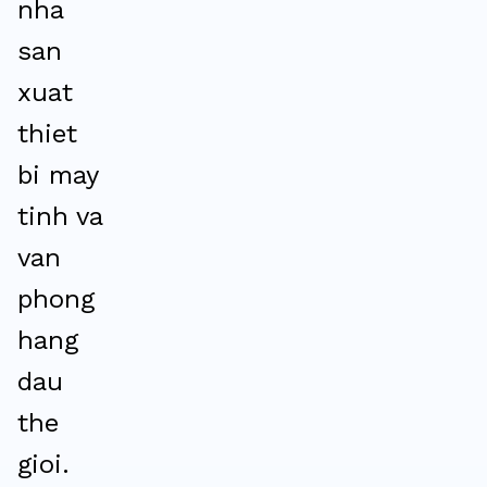
nha
san
xuat
thiet
bi may
tinh va
van
phong
hang
dau
the
gioi.