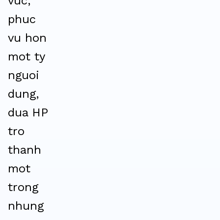
vuc,
phuc
vu hon
mot ty
nguoi
dung,
dua HP
tro
thanh
mot
trong
nhung