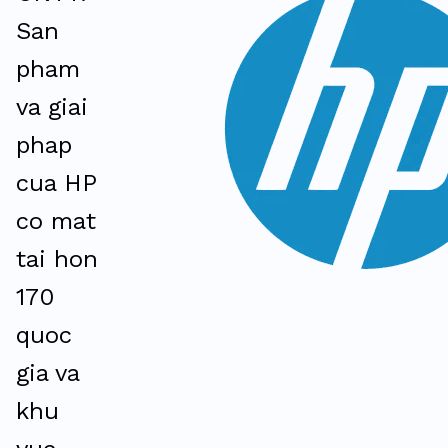
San
pham
va giai
phap
cua HP
co mat
tai hon
170
quoc
gia va
khu