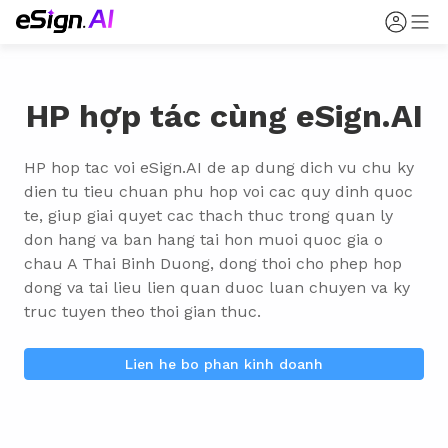
HP hợp tác cùng eSign.AI
HP hop tac voi eSign.AI de ap dung dich vu chu ky 
dien tu tieu chuan phu hop voi cac quy dinh quoc 
te, giup giai quyet cac thach thuc trong quan ly 
don hang va ban hang tai hon muoi quoc gia o 
chau A Thai Binh Duong, dong thoi cho phep hop 
dong va tai lieu lien quan duoc luan chuyen va ky 
truc tuyen theo thoi gian thuc.
Lien he bo phan kinh doanh