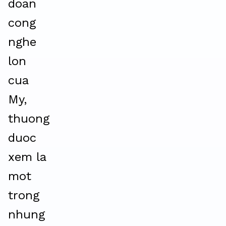
doan
cong
nghe
lon
cua
My,
thuong
duoc
xem la
mot
trong
nhung