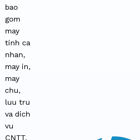
bao
gom
may
tinh ca
nhan,
may in,
may
chu,
luu tru
va dich
vu
CNTT.