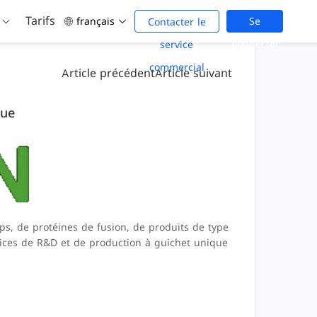
Tarifs
français
Se
Contacter le
connecter
service
commercial
Article précédent
Article suivant
que
ps, de protéines de fusion, de produits de type
ices de R&D et de production à guichet unique