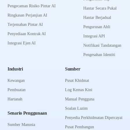
Pengecaman Risiko Pintar AI
Hantar Secara Pukal
Ringkasan Perjanjian AI
Hantar Berjadual
Terjemahan Pintar AI
Pengurusan Ahli
Penyediaan Kontrak AI
Integrasi API
Integrasi Ejen AI
Notifikasi Tandatangan
Pengesahan Identiti
Industri
Sumber
Kewangan
Pusat Khidmat
Pembuatan
Log Kemas Kini
Hartanah
Manual Pengguna
Soalan Lazim
Senario Penggunaan
Penyedia Perkhidmatan Dipercayai
Sumber Manusia
Pusat Pembangun