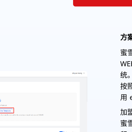
方
蜜雪
WE
统
按
用 
加
蜜