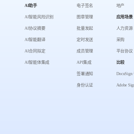
AI助手
电子签名
地产
AI智能风险识别
图章管理
应用场景
AI协议摘要
批量发起
人力资源
AI智能翻译
定时发送
采购
AI合同拟定
成员管理
平台协议
AI智能体集成
API集成
比较
签署通知
DocuSi
身份认证
Adobe S