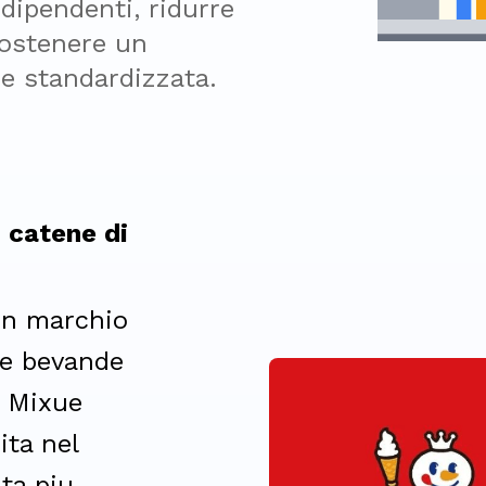
dipendenti, ridurre 
sostenere un 
 e standardizzata.
 catene di
un marchio
i e bevande
, Mixue
ita nel
ta piu