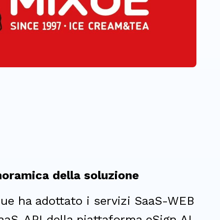
oramica della soluzione
ue ha adottato i servizi SaaS-WEB
aaS-API della piattaforma eSign.AI