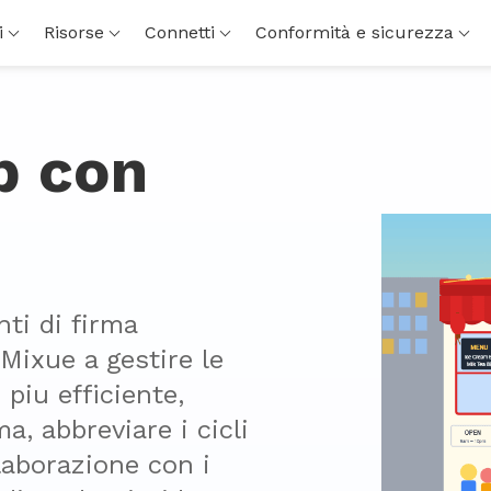
i
Risorse
Connetti
Conformità e sicurezza
p con
ti di firma 
Mixue a gestire le 
piu efficiente, 
a, abbreviare i cicli 
laborazione con i 