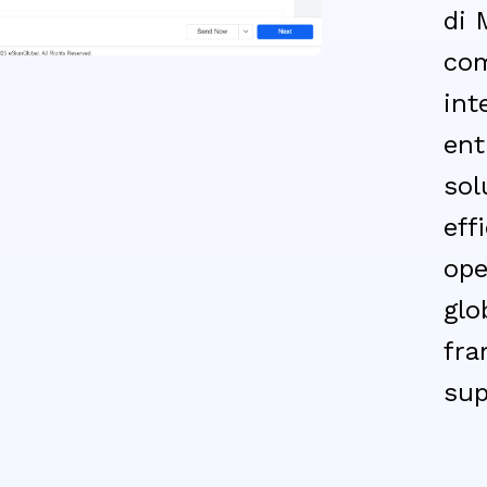
di 
com
int
ent
sol
eff
ope
glo
fra
sup