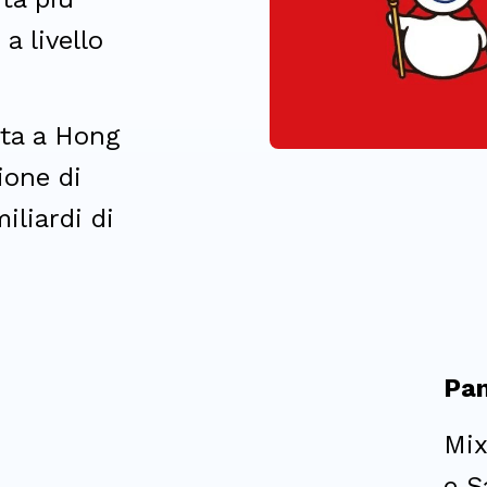
a livello
ata a Hong
ione di
liardi di
Pan
Mix
e S