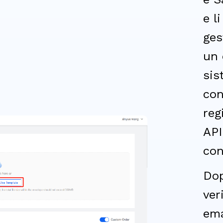
e l
ges
un 
sis
con
reg
API
con
Dop
ver
ema