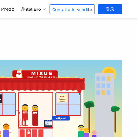
Prezzi
italiano
登录
Contatta le vendite