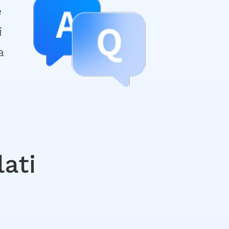
e
i
a
lati