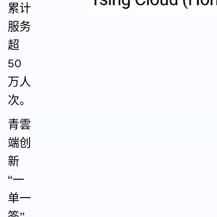
累计
服务
超
50
万人
次。
青雲
端创
新
“一
单一
签”