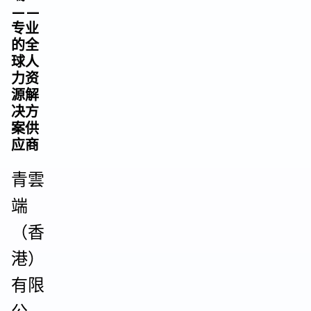
——
专业
的全
球人
力资
源解
决方
案供
应商
青雲
端
（香
港）
有限