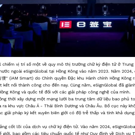
 chiếm vị trí số một về quy mô thị trường chữ ký điện tử ở Trung
ở nước ngoài eSignGlobal tại Hồng Kông vào năm 2023. Năm 2024, e
方便" (iAM Smart) do Chính quyền Đặc khu Hành chính Hồng Kông ra
ất kết nối thành công cho đến nay. Cùng năm, eSignGlobal đã già
ng Kông và quốc tế đối với các giải pháp công nghệ của mình.
ng thời xây dựng một mạng lưới ba trung tâm dữ liệu bao phủ toà
a ra khu vực Châu Á - Thái Bình Dương và Châu Âu. Bố cục này kh
 giải pháp ký kết xuyên biên giới có độ trễ thấp và tính khả dụ
ảng cốt lõi của dịch vụ chữ ký điện tử. Vào năm 2024, eSignGloba
ế giới, bao gồm các tiêu chuẩn quốc tế như Quy định về Dịch vụ 