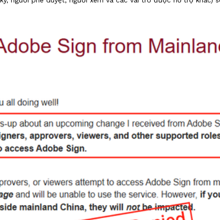
ký, người phê duyệt, người xem và các vai trò được hỗ trợ khác) s