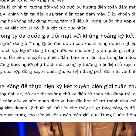
obe lại rút lui vội vàng như vậy?
địa lý chính trị tương đối khó xử dưới xu hướng điện toán đám m
 AI chính hiện tại đều dựa trên điện toán đám mây. Điều khoản d
nhưng họ không xây dựng trung tâm dữ liệu ở Trung Quốc như Apple
 và việc rút lui có lẽ là kết cục duy nhất.
ông ty đa quốc gia đối mặt với khủng hoảng ký kết
 người dùng ở Trung Quốc đại lục và các khách hàng doanh nghiệp
ạn dịch vụ. Người dùng trong nước và các công ty đa quốc gia phụ
ba lần về di chuyển dữ liệu, đảm bảo tính liên tục trong kinh doa
Trương Đào, người phụ trách một công ty thương mại điện tử xuyê
 các hợp đồng xuyên quốc gia, và hiện đang phải đối mặt với tình
g Kông để thực hiện ký kết xuyên biên giới tuân th
ường đại lục, bố cục thị trường chữ ký điện tử toàn cầu đang trải 
ủ toàn cầu và sức mạnh dịch vụ bản địa hóa sẽ trở thành chìa kh
ng kinh doanh kỹ thuật số. Dữ liệu cho thấy eSign Bao, công ty đ
ệm quan trọng cho việc ký kết xuyên biên giới của Trung Quốc thô