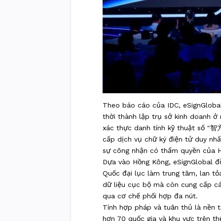
Theo báo cáo của IDC, eSignGlobal
thời thành lập trụ sở kinh doanh 
xác thực danh tính kỹ thuật số "智
cấp dịch vụ chữ ký điện tử duy nh
sự công nhận có thẩm quyền của Hồ
Dựa vào Hồng Kông, eSignGlobal đồ
Quốc đại lục làm trung tâm, lan tỏ
dữ liệu cục bộ mà còn cung cấp các
qua cơ chế phối hợp đa nút.
Tính hợp pháp và tuân thủ là nền t
hơn 70 quốc gia và khu vực trên th