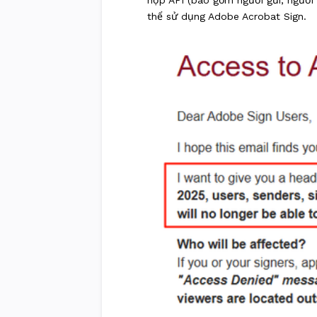
hợp API (bao gồm người gửi, người 
thể sử dụng Adobe Acrobat Sign.