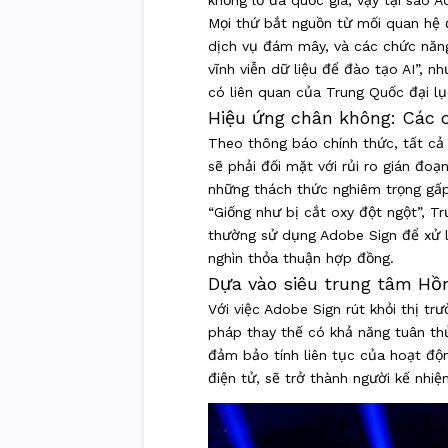
khổng lồ đa quốc gia, vậy tại sao Ad
Mọi thứ bắt nguồn từ mối quan hệ 
dịch vụ đám mây, và các chức năng
vĩnh viễn dữ liệu để đào tạo AI”, 
có liên quan của Trung Quốc đại lục,
Hiệu ứng chân không: Các c
Theo thông báo chính thức, tất cả
sẽ phải đối mặt với rủi ro gián đo
những thách thức nghiêm trọng gấp 
“Giống như bị cắt oxy đột ngột”, 
thường sử dụng Adobe Sign để xử lý
nghìn thỏa thuận hợp đồng.
Dựa vào siêu trung tâm Hồn
Với việc Adobe Sign rút khỏi thị tr
pháp thay thế có khả năng tuân th
đảm bảo tính liên tục của hoạt độ
điện tử, sẽ trở thành người kế nhi