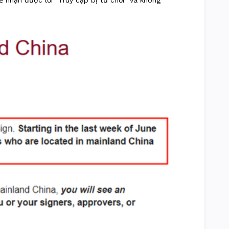
ẽ nhận được lỗi “Truy cập bị từ chối” và không