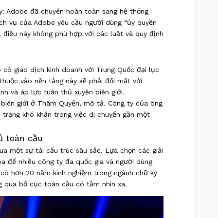
ây: Adobe đã chuyển hoàn toàn sang hệ thống
ịch vụ của Adobe yêu cầu người dùng “ủy quyền
, điều này không phù hợp với các luật và quy định
 có giao dịch kinh doanh với Trung Quốc đại lục
 thuộc vào nền tảng này sẽ phải đối mặt với
nh và áp lực tuân thủ xuyên biên giới.
n biên giới ở Thâm Quyến, mô tả. Công ty của ông
 trạng khó khăn trong việc di chuyển gần một
ủ toàn cầu
qua một sự tái cấu trúc sâu sắc. Lựa chọn các giải
óa để nhiều công ty đa quốc gia và người dùng
ã có hơn 20 năm kinh nghiệm trong ngành chữ ký
ng qua bố cục toàn cầu có tầm nhìn xa.