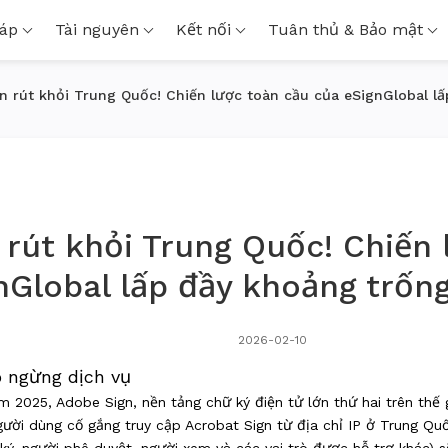
háp
Tài nguyên
Kết nối
Tuân thủ & Bảo mật
n rút khỏi Trung Quốc! Chiến lược toàn cầu của eSignGlobal lấ
 rút khỏi Trung Quốc! Chiến 
nGlobal lấp đầy khoảng trống
2026-02-10
 ngừng dịch vụ
 2025, Adobe Sign, nền tảng chữ ký điện tử lớn thứ hai trên thế g
người dùng cố gắng truy cập Acrobat Sign từ địa chỉ IP ở Trung Q